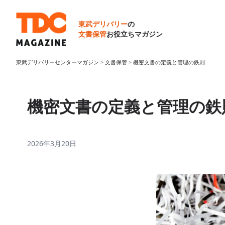
コ
ン
東武デリバリー
の
テ
文書保管
お役立ちマガジン
ン
ツ
東武デリバリーセンターマガジン
>
文書保管
>
機密文書の定義と管理の鉄則
へ
ス
キ
機密文書の定義と管理の鉄
ッ
プ
2026年3月20日