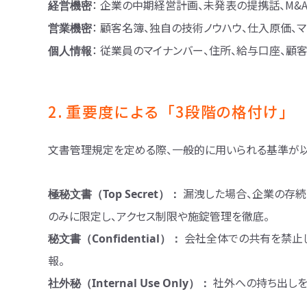
： 企業の中期経営計画、未発表の提携話、M&
経営機密
： 顧客名簿、独自の技術ノウハウ、仕入原価、
営業機密
： 従業員のマイナンバー、住所、給与口座、顧
個人情報
2. 重要度による「3段階の格付け」
文書管理規定を定める際、一般的に用いられる基準が以
漏洩した場合、企業の存
極秘文書（Top Secret）：
のみに限定し、アクセス制限や施錠管理を徹底。
会社全体での共有を禁止
秘文書（Confidential）：
報。
社外への持ち出しを
社外秘（Internal Use Only）：