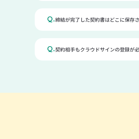
締結が完了した契約書はどこに保存
Q.
A.
締結が完了した契約書は「締結済み」フォル
契約相手もクラウドサインの登録が
Q.
A.
契約相手はアカウント登録も不要で費用負担