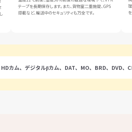
厳
理
テープを長期保存します。また、貨物室二重施錠、GPS
セ
を
搭載など、輸送中のセキュリティも万全です。
し
、HDカム、デジタルβカム、DAT、MO、BRD、DVD、C